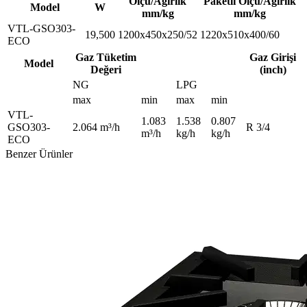
Ölçü/Ağırlık
Paketli Ölçü/Ağırlık
Model
W
mm/kg
mm/kg
VTL-GSO303-
19,500
1200x450x250/52
1220x510x400/60
ECO
Gaz Tüketim
Gaz Girişi
Model
Değeri
(inch)
NG
LPG
max
min
max
min
VTL-
1.083
1.538
0.807
GSO303-
2.064 m³/h
R 3/4
m³/h
kg/h
kg/h
ECO
Benzer Ürünler