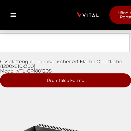
Händle
Porta
Gasplattengrill amerikanischer Art Flache Oberfläche
(1200x810x300)
Model :VTL-GPI80120S
Ürün Talep Formu