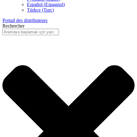
Español
(
Espagnol
)
Türkçe
(
Turc
)
Portail des distributeurs
Rechercher