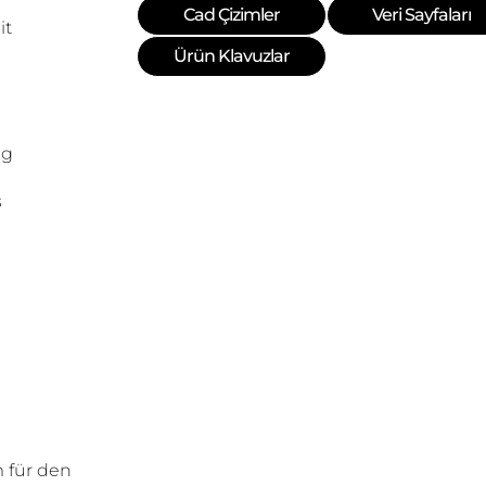
Cad Çizimler
Veri Sayfaları
it
Ürün Klavuzlar
ng
s
für den