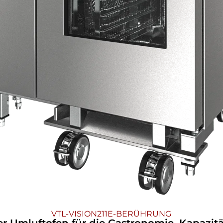
VTL-VISION211E-BERÜHRUNG
er Umluftofen für die Gastronomie, Kapazitä