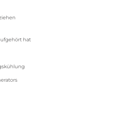
ziehen
aufgehört hat
gskühlung
erators