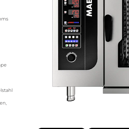
amms
mpe
lstahl
en,