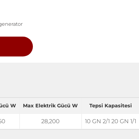
generator
Gücü W
Max Elektrik Gücü W
Tepsi Kapasitesi
50
28,200
10 GN 2/1 20 GN 1/1