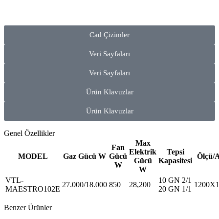
Cad Çizimler
Veri Sayfaları
Veri Sayfaları
Ürün Klavuzlar
Ürün Klavuzlar
Genel Özellikler
Max
Fan
Elektrik
Tepsi
MODEL
Gaz Gücü W
Gücü
Ölçü/A
Gücü
Kapasitesi
W
W
VTL-
10 GN 2/1
27.000/18.000
850
28,200
1200X1
MAESTRO102E
20 GN 1/1
Benzer Ürünler