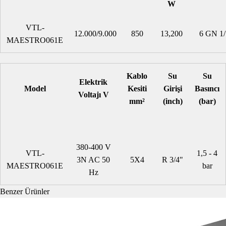
W
VTL-
12.000/9.000
850
13,200
6 GN 1/
MAESTRO061E
Kablo
Su
Su
Elektrik
Model
Kesiti
Girişi
Basıncı
Voltajı V
mm²
(inch)
(bar)
380-400 V
VTL-
1,5 - 4
3N AC 50
5X4
R 3/4"
MAESTRO061E
bar
Hz
Benzer Ürünler