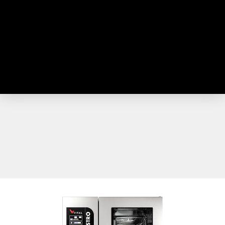
(
Russisch
)
Español
(
Spanisch
)
Türkçe
(
Türkisch
)