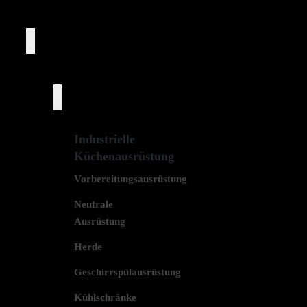
Produkte
Industrielle
Küchenausrüstung
Vorbereitungsausrüstung
Neutrale
Ausrüstung
Herde
Geschirrspülausrüstung
Kühlschränke