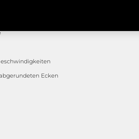
)
Español
(
Spanisch
)
Türkçe
(
Türkisch
)
e
 Geschwindigkeiten
t abgerundeten Ecken