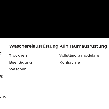
Wäschereiausrüstung
Kühlraumausrüstung
g
/1
Trocknen
Vollständig modulare
Beendigung
Kühlräume
Waschen
ng
tung