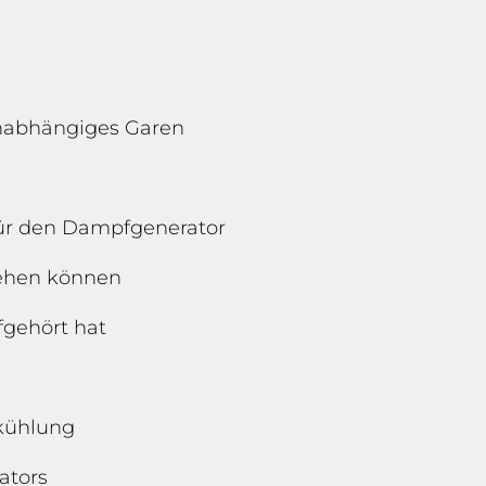
tunabhängiges Garen
r den Dampfgenerator
iehen können
fgehört hat
kühlung
ators