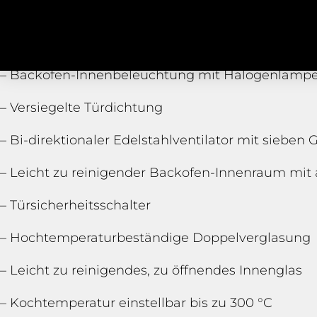
– Schaltfläche Auswahl und Bestätigung
Русский
(
Russisch
– Manuelle Steuerung der Befeuchtung
– Backofen-Innenbeleuchtung mit Halogenlamp
– Versiegelte Türdichtung
– Bi-direktionaler Edelstahlventilator mit sieben
– Leicht zu reinigender Backofen-Innenraum mi
– Türsicherheitsschalter
– Hochtemperaturbeständige Doppelverglasung
– Leicht zu reinigendes, zu öffnendes Innenglas
– Kochtemperatur einstellbar bis zu 300 °C