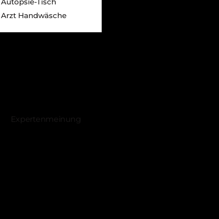
Autopsie-Tisch
Arzt Handwäsche
Expertenmeinung
sch
)