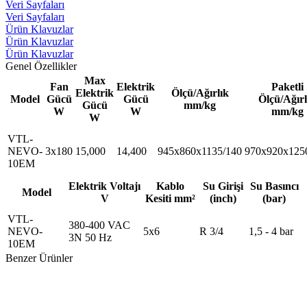
Veri Sayfaları
Veri Sayfaları
Ürün Klavuzlar
Ürün Klavuzlar
Ürün Klavuzlar
Genel Özellikler
Max
Fan
Elektrik
Paketli
Elektrik
Ölçü/Ağırlık
Model
Gücü
Gücü
Ölçü/Ağırl
Gücü
mm/kg
W
W
mm/kg
W
VTL-
NEVO-
3x180
15,000
14,400
945x860x1135/140
970x920x125
10EM
Elektrik Voltajı
Kablo
Su Girişi
Su Basıncı
Model
V
Kesiti mm²
(inch)
(bar)
VTL-
380-400 VAC
NEVO-
5x6
R 3/4
1,5 - 4 bar
3N 50 Hz
10EM
Benzer Ürünler