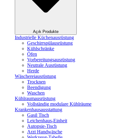
Açık Produkte
Industrielle Küchenausrüstung
Geschirrspülausrüstung
Kühlschränke
Öfen
Vorbereitungsausrüstung
Neutrale Ausrüstung
Herde
Wäschereiausrüstung
Trocknen
Beendigung
Waschen
Kühlraumausrüstung
Vollständig modulare Kühlräume
Krankenhausausstattung
Gasil Tisch
Leichenhaus-Einheit
Autopsie-Tisch
Arzt Handwäsche
Werkzeug-Tabelle