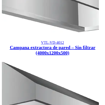
VTL-VD-4012
Campana extractora de pared – Sin filtrar
(4000x1200x500)