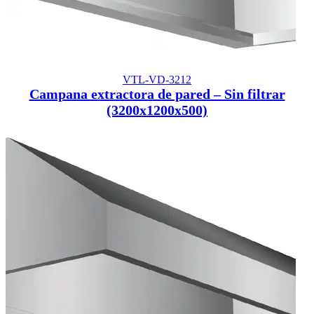
VTL-VD-3212
Campana extractora de pared – Sin filtrar
(3200x1200x500)