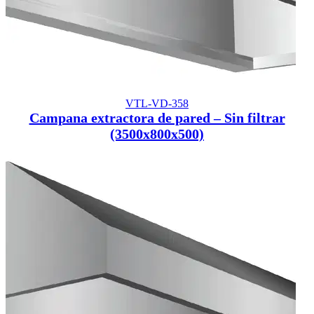
VTL-VD-358
Campana extractora de pared – Sin filtrar
(3500x800x500)