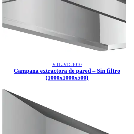
VTL-VD-1010
Campana extractora de pared – Sin filtro
(1000x1000x500)