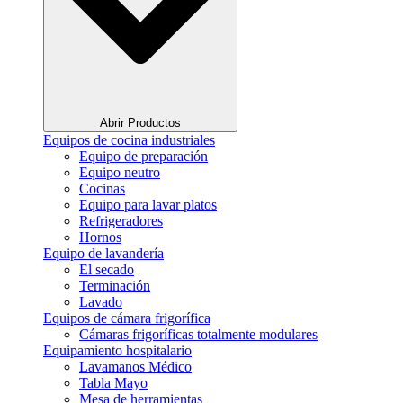
Abrir Productos
Equipos de cocina industriales
Equipo de preparación
Equipo neutro
Cocinas
Equipo para lavar platos
Refrigeradores
Hornos
Equipo de lavandería
El secado
Terminación
Lavado
Equipos de cámara frigorífica
Cámaras frigoríficas totalmente modulares
Equipamiento hospitalario
Lavamanos Médico
Tabla Mayo
Mesa de herramientas