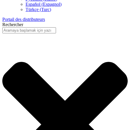
Español
(
Espagnol
)
Türkçe
(
Turc
)
Portail des distributeurs
Rechercher