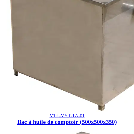
VTL-VYT-TA-01
Bac à huile de comptoir (500x500x350)