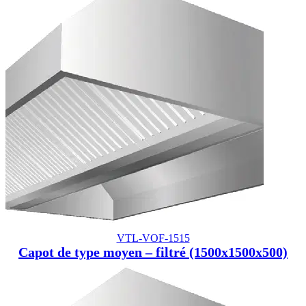
VTL-VOF-1515
Capot de type moyen – filtré (1500x1500x500)