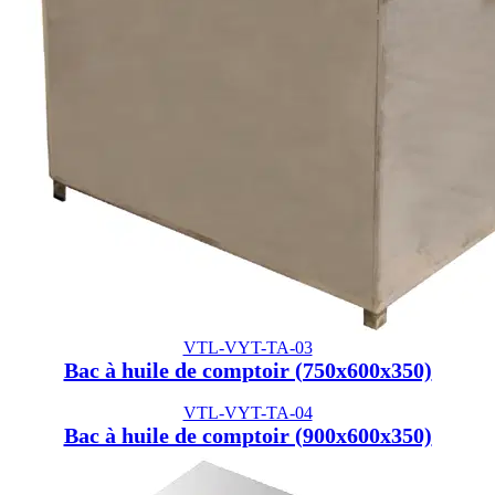
VTL-VYT-TA-03
Bac à huile de comptoir (750x600x350)
VTL-VYT-TA-04
Bac à huile de comptoir (900x600x350)