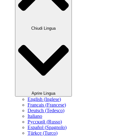
Chiudi Lingua
Aprire Lingua
English
(
Inglese
)
Français
(
Francese
)
Deutsch
(
Tedesco
)
Italiano
Русский
(
Russo
)
Español
(
Spagnolo
)
Türkçe
(
Turco
)