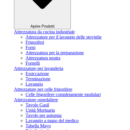
Aprire Prodotti
Attrezzatura da cucina industriale
Attrezzature per il lavaggio delle stoviglie
Frigoriferi
Forni
Attrezzatura per la preparazione
Attrezzatura neutra
Fornelli
Attrezzature per lavanderia
Essiccazione
Terminazione
Lavaggio
Attrezzature per celle frigorifere
Celle frigorifere completamente modulari
Attrezzature ospedaliere
Tavolo Gasil
Unità Mortuaria
Tavolo per autopsia
Lavaggio a mano del medico
Tabella Mayo