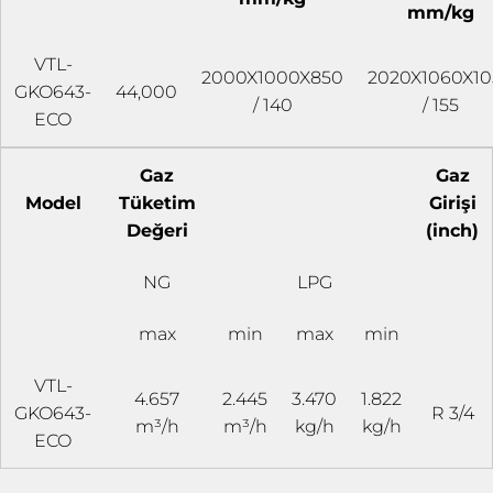
mm/kg
VTL-
2000X1000X850
2020X1060X10
GKO643-
44,000
/ 140
/ 155
ECO
Gaz
Gaz
Model
Tüketim
Girişi
Değeri
(inch)
NG
LPG
max
min
max
min
VTL-
4.657
2.445
3.470
1.822
GKO643-
R 3/4
m³/h
m³/h
kg/h
kg/h
ECO