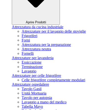
Aprire Prodotti
Attrezzatura da cucina industriale
Attrezzature per il lavaggio delle stoviglie
Frigoriferi
Forni
Attrezzatura per la preparazione
Attrezzatura neutra
Fornelli
Attrezzature per lavanderia
Essiccazione
Terminazione
Lavaggio
Attrezzature per celle frigorifere
Celle frigorifere completamente modulari
Attrezzature ospedaliere
Tavolo Gasil
Unità Mortuaria
Tavolo per autopsia
Lavaggio a mano del medico
Tabella Mayo