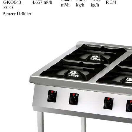
GKO643-
4.657 m³/h
R 3/4
m³/h
kg/h
kg/h
ECO
Benzer Ürünler