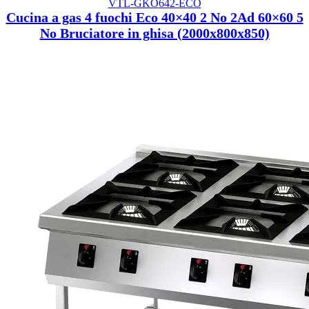
VTL-GKO642-ECO
Cucina a gas 4 fuochi Eco 40×40 2 No 2Ad 60×60 5
No Bruciatore in ghisa (2000x800x850)