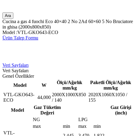
Ara
Cucina a gas 4 fuochi Eco 40×40 2 No 2Ad 60×60 5 No Bruciatore
in ghisa (2000x800x850)
Model :VTL-GKO643-ECO
Ürün Talep Formu
Veri Sayfaları
Veri Sayfaları
Genel Özellikler
Ölçü/Ağırlık
Paketli Ölçü/Ağırlık
Model
W
mm/kg
mm/kg
VTL-GKO643-
2000X1000X850
2020X1060X1050 /
44,000
ECO
/ 140
155
Gaz Tüketim
Gaz Girişi
Model
Değeri
(inch)
NG
LPG
max
min
max
min
VTL-
2.445
3.470
1.822