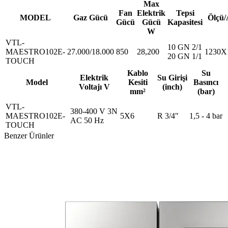
Max
Fan
Elektrik
Tepsi
MODEL
Gaz Gücü
Ölçü/
Gücü
Gücü
Kapasitesi
W
VTL-
10 GN 2/1
MAESTRO102E-
27.000/18.000
850
28,200
1230X
20 GN 1/1
TOUCH
Kablo
Su
Elektrik
Su Girişi
Model
Kesiti
Basıncı
Voltajı V
(inch)
mm²
(bar)
VTL-
380-400 V 3N
MAESTRO102E-
5X6
R 3/4"
1,5 - 4 bar
AC 50 Hz
TOUCH
Benzer Ürünler