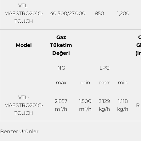
VTL-
MAESTRO201G-
40.500/27.000
850
1,200
TOUCH
Gaz
Model
Tüketim
Gi
Değeri
(i
NG
LPG
max
min
max
min
VTL-
2.857
1.500
2.129
1.118
MAESTRO201G-
R 
m³/h
m³/h
kg/h
kg/h
TOUCH
Benzer Ürünler