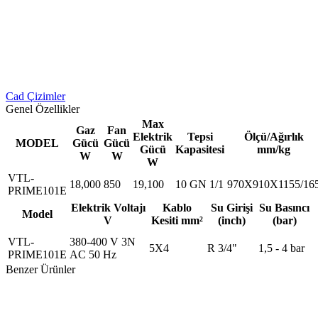
Cad Çizimler
Genel Özellikler
Max
Gaz
Fan
Elektrik
Tepsi
Ölçü/Ağırlık
MODEL
Gücü
Gücü
Gücü
Kapasitesi
mm/kg
W
W
W
VTL-
18,000
850
19,100
10 GN 1/1
970X910X1155/16
PRIME101E
Elektrik Voltajı
Kablo
Su Girişi
Su Basıncı
Model
V
Kesiti mm²
(inch)
(bar)
VTL-
380-400 V 3N
5X4
R 3/4"
1,5 - 4 bar
PRIME101E
AC 50 Hz
Benzer Ürünler