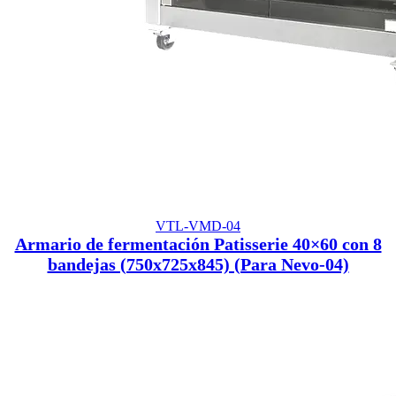
VTL-VMD-04
Armario de fermentación Patisserie 40×60 con 8
bandejas (750x725x845) (Para Nevo-04)