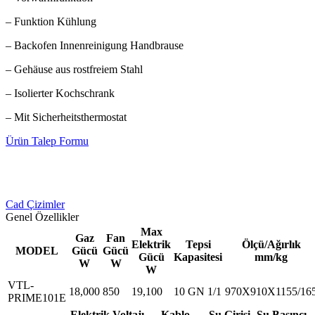
– Funktion Kühlung
– Backofen Innenreinigung Handbrause
– Gehäuse aus rostfreiem Stahl
– Isolierter Kochschrank
– Mit Sicherheitsthermostat
Ürün Talep Formu
Cad Çizimler
Genel Özellikler
Max
Gaz
Fan
Elektrik
Tepsi
Ölçü/Ağırlık
MODEL
Gücü
Gücü
Gücü
Kapasitesi
mm/kg
W
W
W
VTL-
18,000
850
19,100
10 GN 1/1
970X910X1155/16
PRIME101E
Elektrik Voltajı
Kablo
Su Girişi
Su Basıncı