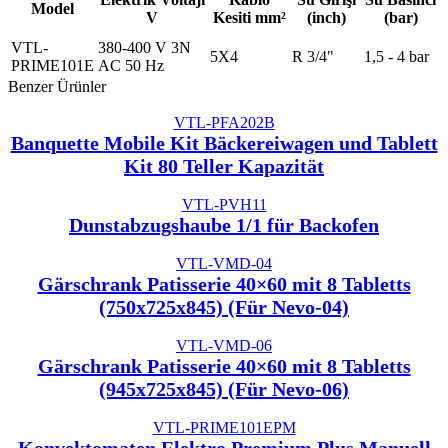
Model
V
Kesiti mm²
(inch)
(bar)
VTL-
380-400 V 3N
5X4
R 3/4"
1,5 - 4 bar
PRIME101E
AC 50 Hz
Benzer Ürünler
VTL-PFA202B
Banquette Mobile Kit Bäckereiwagen und Tablett
Kit 80 Teller Kapazität
VTL-PVH11
Dunstabzugshaube 1/1 für Backofen
VTL-VMD-04
Gärschrank Patisserie 40×60 mit 8 Tabletts
(750x725x845) (Für Nevo-04)
VTL-VMD-06
Gärschrank Patisserie 40×60 mit 8 Tabletts
(945x725x845) (Für Nevo-06)
VTL-PRIME101EPM
Konvektomaten Elektro Premium Plus Manuell