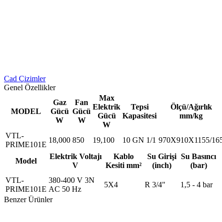
Cad Çizimler
Genel Özellikler
Max
Gaz
Fan
Elektrik
Tepsi
Ölçü/Ağırlık
MODEL
Gücü
Gücü
Gücü
Kapasitesi
mm/kg
W
W
W
VTL-
18,000
850
19,100
10 GN 1/1
970X910X1155/16
PRIME101E
Elektrik Voltajı
Kablo
Su Girişi
Su Basıncı
Model
V
Kesiti mm²
(inch)
(bar)
VTL-
380-400 V 3N
5X4
R 3/4"
1,5 - 4 bar
PRIME101E
AC 50 Hz
Benzer Ürünler