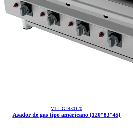
VTL-GDI80120
Asador de gas tipo americano (120*83*45)