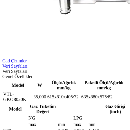
Cad Çizimler
Veri Sayfaları
Veri Sayfaları
Genel Özellikler
Ölçü/Ağırlık
Paketli Ölçü/Ağırlık
Model
W
mm/kg
mm/kg
VTL-
35,000
615x810x405/72
635x880x575/82
GKO8020K
Gaz Tüketim
Gaz Girişi
Model
Değeri
(inch)
NG
LPG
max
min
max
min