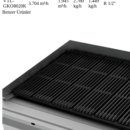
VTL-
1.945
2.760
1.449
3.704 m³/h
R 1/2"
GKO8020K
m³/h
kg/h
kg/h
Benzer Ürünler