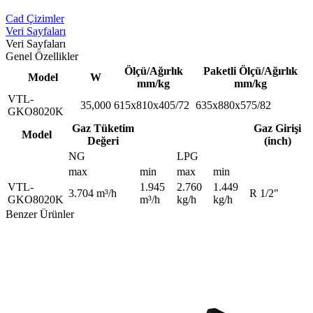
Cad Çizimler
Veri Sayfaları
Veri Sayfaları
Genel Özellikler
Ölçü/Ağırlık
Paketli Ölçü/Ağırlık
Model
W
mm/kg
mm/kg
VTL-
35,000
615x810x405/72
635x880x575/82
GKO8020K
Gaz Tüketim
Gaz Girişi
Model
Değeri
(inch)
NG
LPG
max
min
max
min
VTL-
1.945
2.760
1.449
3.704 m³/h
R 1/2"
GKO8020K
m³/h
kg/h
kg/h
Benzer Ürünler