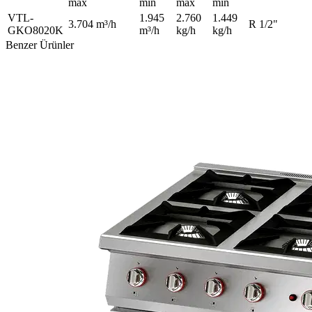
max
min
max
min
VTL-
1.945
2.760
1.449
3.704 m³/h
R 1/2"
GKO8020K
m³/h
kg/h
kg/h
Benzer Ürünler