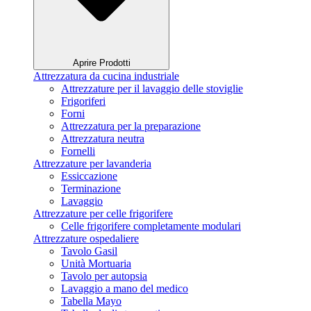
Aprire Prodotti
Attrezzatura da cucina industriale
Attrezzature per il lavaggio delle stoviglie
Frigoriferi
Forni
Attrezzatura per la preparazione
Attrezzatura neutra
Fornelli
Attrezzature per lavanderia
Essiccazione
Terminazione
Lavaggio
Attrezzature per celle frigorifere
Celle frigorifere completamente modulari
Attrezzature ospedaliere
Tavolo Gasil
Unità Mortuaria
Tavolo per autopsia
Lavaggio a mano del medico
Tabella Mayo