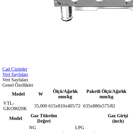
Cad Çizimler
Veri Sayfaları
Veri Sayfaları
Genel Özellikler
Ölçü/Ağırlık
Paketli Ölçü/Ağırlık
Model
W
mm/kg
mm/kg
VTL-
35,000
615x810x405/72
635x880x575/82
GKO8020K
Gaz Tüketim
Gaz Girişi
Model
Değeri
(inch)
NG
LPG