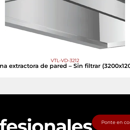
VTL-VD-3212
 extractora de pared – Sin filtrar (3200x1
fesionales
Ponte en co