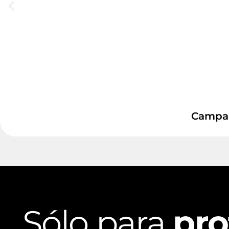
Campana
Sólo para
pro