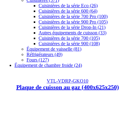
Cuisinières
(571)
Cuisinières de la série Eco
(26)
Cuisinières de la série 600
(64)
Cuisinières de la série 700 Pro
(100)
Cuisinières de la série 900 Pro
(105)
Cuisinières de la série Drop-In
(21)
Autres équipements de cuisson
(33)
Cuisinières de la série 700
(105)
Cuisinières de la série 900
(108)
Équipement de vaisselle
(81)
Réfrigérateurs
(49)
Fours
(127)
Équipement de chambre froide
(24)
VTL-VDRP-GKO10
Plaque de cuisson au gaz (400x625x250)