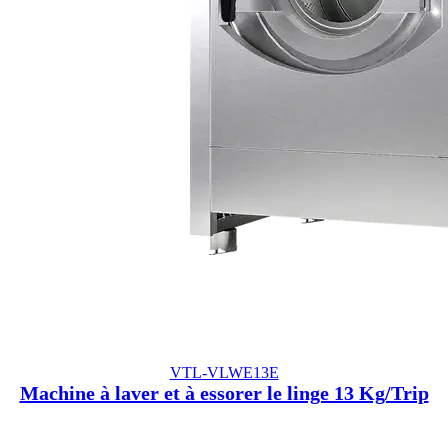
VTL-VLWE13E
Machine à laver et à essorer le linge 13 Kg/Trip