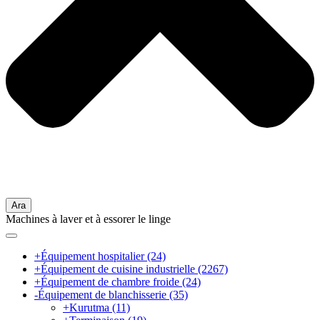
Ara
Machines à laver et à essorer le linge
+
Équipement hospitalier
(24)
+
Équipement de cuisine industrielle
(2267)
+
Équipement de chambre froide
(24)
-
Équipement de blanchisserie
(35)
+
Kurutma
(11)