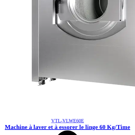
VTL-VLWE60E
Machine à laver et à essorer le linge 60 Kg/Time