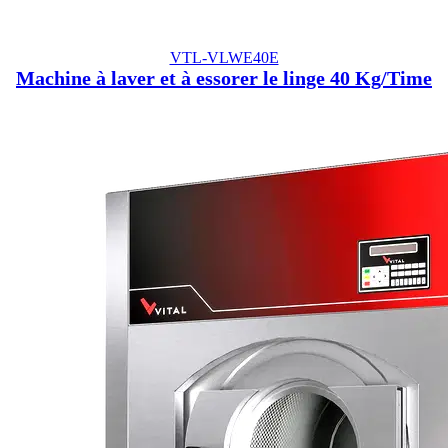
VTL-VLWE40E
Machine à laver et à essorer le linge 40 Kg/Time