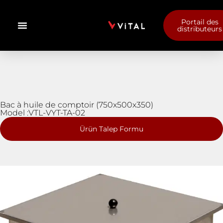
Portail des
distributeurs
Bac à huile de comptoir (750x500x350)
Model :VTL-VYT-TA-02
Ürün Talep Formu