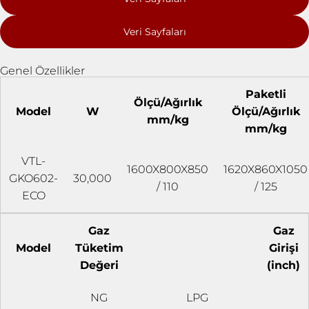
Veri Sayfaları
Genel Özellikler
Paketli
Ölçü/Ağırlık
Model
W
Ölçü/Ağırlık
mm/kg
mm/kg
VTL-
1600X800X850
1620X860X1050
GKO602-
30,000
/ 110
/ 125
ECO
Gaz
Gaz
Model
Tüketim
Girişi
Değeri
(inch)
NG
LPG