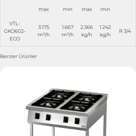
max
min
max
min
VTL-
3.175
1.667
2.366
1.242
GKO602-
R 3/4
m³/h
m³/h
kg/h
kg/h
ECO
Benzer Ürünler