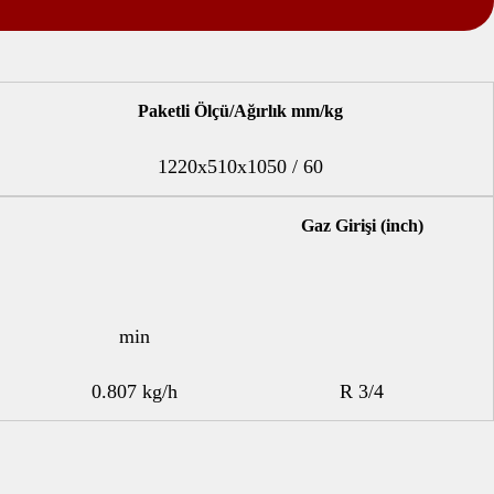
Paketli Ölçü/Ağırlık mm/kg
1220x510x1050 / 60
Gaz Girişi (inch)
min
0.807 kg/h
R 3/4