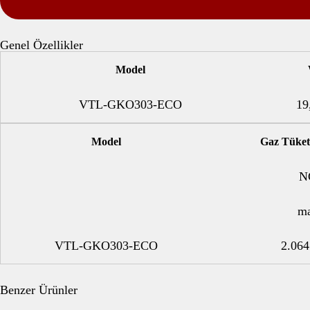
Genel Özellikler
Model
VTL-GKO303-ECO
19
Model
Gaz Tüket
N
m
VTL-GKO303-ECO
2.064
Benzer Ürünler