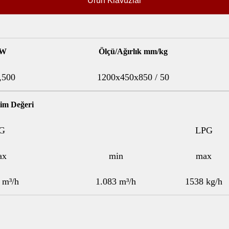
Ürün Klavuzlar
W
Ölçü/Ağırlık mm/kg
,500
1200x450x850 / 50
im Değeri
G
LPG
ax
min
max
 m³/h
1.083 m³/h
1538 kg/h