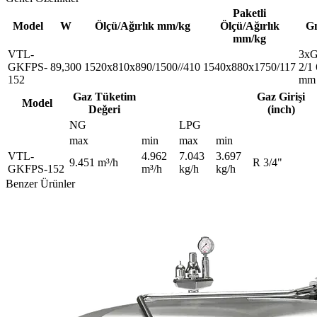
Paketli
Model
W
Ölçü/Ağırlık mm/kg
Ölçü/Ağırlık
G
mm/kg
VTL-
3x
GKFPS-
89,300
1520x810x890/1500//410
1540x880x1750/117
2/1
152
mm
Gaz Tüketim
Gaz Girişi
Model
Değeri
(inch)
NG
LPG
max
min
max
min
VTL-
4.962
7.043
3.697
9.451 m³/h
R 3/4"
GKFPS-152
m³/h
kg/h
kg/h
Benzer Ürünler