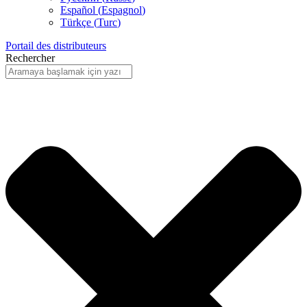
Español
(
Espagnol
)
Türkçe
(
Turc
)
Portail des distributeurs
Rechercher