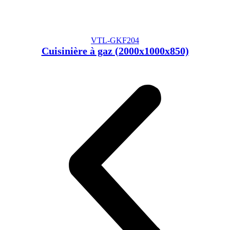
VTL-GKF204
Cuisinière à gaz (2000x1000x850)