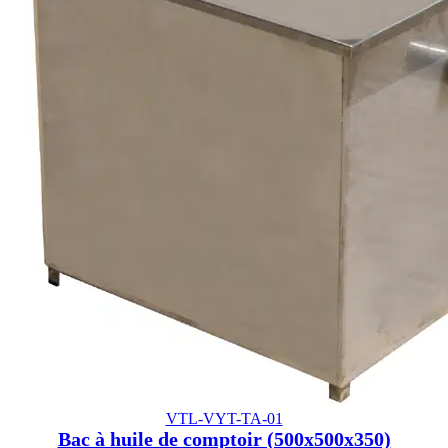
VTL-VYT-TA-01
Bac à huile de comptoir (500x500x350)