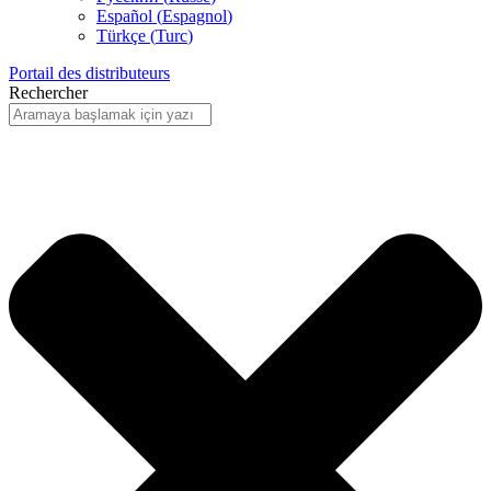
Español
(
Espagnol
)
Türkçe
(
Turc
)
Portail des distributeurs
Rechercher