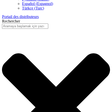
Español
(
Espagnol
)
Türkçe
(
Turc
)
Portail des distributeurs
Rechercher