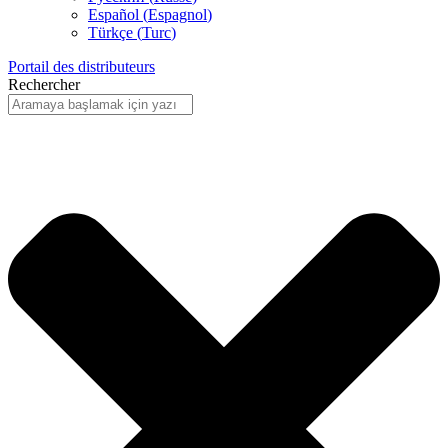
Español
(
Espagnol
)
Türkçe
(
Turc
)
Portail des distributeurs
Rechercher