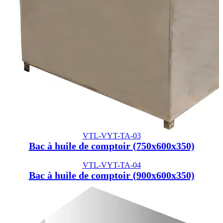
VTL-VYT-TA-03
Bac à huile de comptoir (750x600x350)
VTL-VYT-TA-04
Bac à huile de comptoir (900x600x350)