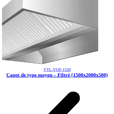
VTL-VOF-1520
Capot de type moyen – Filtré (1500x2000x500)