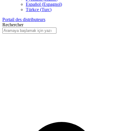
Español
(
Espagnol
)
Türkçe
(
Turc
)
Portail des distributeurs
Rechercher