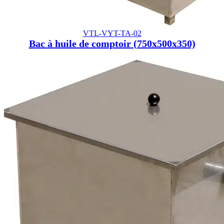
VTL-VYT-TA-02
Bac à huile de comptoir (750x500x350)