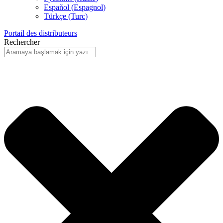
Español
(
Espagnol
)
Türkçe
(
Turc
)
Portail des distributeurs
Rechercher