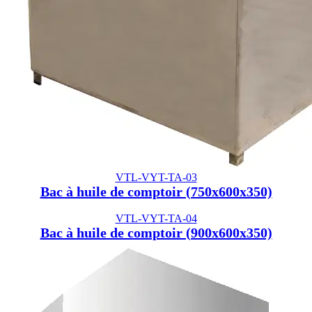
VTL-VYT-TA-03
Bac à huile de comptoir (750x600x350)
VTL-VYT-TA-04
Bac à huile de comptoir (900x600x350)