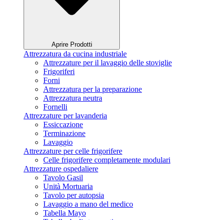
Aprire Prodotti
Attrezzatura da cucina industriale
Attrezzature per il lavaggio delle stoviglie
Frigoriferi
Forni
Attrezzatura per la preparazione
Attrezzatura neutra
Fornelli
Attrezzature per lavanderia
Essiccazione
Terminazione
Lavaggio
Attrezzature per celle frigorifere
Celle frigorifere completamente modulari
Attrezzature ospedaliere
Tavolo Gasil
Unità Mortuaria
Tavolo per autopsia
Lavaggio a mano del medico
Tabella Mayo