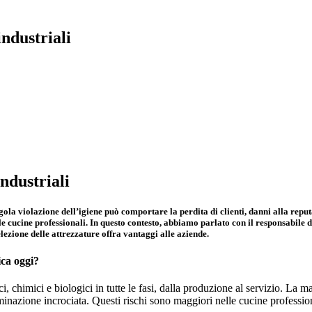
industriali
ndustriali
gola violazione dell’igiene può comportare la perdita di clienti, danni alla reputa
le cucine professionali.
In questo contesto, abbiamo parlato con il responsabile d
elezione delle attrezzature offra vantaggi alle aziende.
ica oggi?
ci, chimici e biologici in tutte le fasi, dalla produzione al servizio. La 
nazione incrociata. Questi rischi sono maggiori nelle cucine professiona