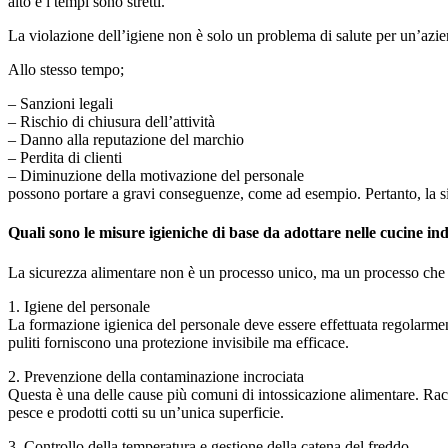
alto e i tempi sono stretti.
La violazione dell’igiene non è solo un problema di salute per un’azie
Allo stesso tempo;
– Sanzioni legali
– Rischio di chiusura dell’attività
– Danno alla reputazione del marchio
– Perdita di clienti
– Diminuzione della motivazione del personale
possono portare a gravi conseguenze, come ad esempio. Pertanto, la si
Quali sono le misure igieniche di base da adottare nelle cucine ind
La sicurezza alimentare non è un processo unico, ma un processo che 
1. Igiene del personale
La formazione igienica del personale deve essere effettuata regolarment
puliti forniscono una protezione invisibile ma efficace.
2. Prevenzione della contaminazione incrociata
Questa è una delle cause più comuni di intossicazione alimentare. Rac
pesce e prodotti cotti su un’unica superficie.
3. Controllo della temperatura e gestione della catena del freddo