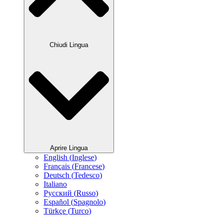
Chiudi Lingua
Aprire Lingua
English
(
Inglese
)
Français
(
Francese
)
Deutsch
(
Tedesco
)
Italiano
Русский
(
Russo
)
Español
(
Spagnolo
)
Türkçe
(
Turco
)