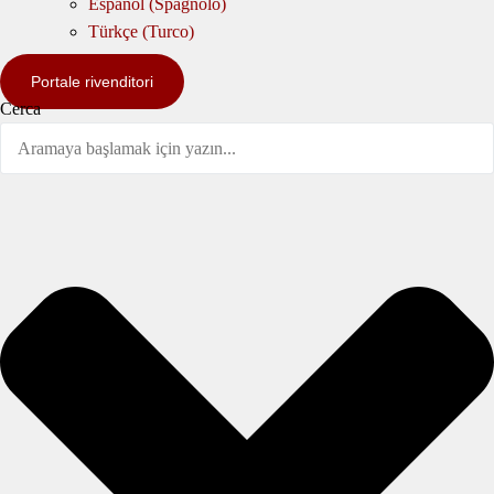
Español
(
Spagnolo
)
Türkçe
(
Turco
)
Portale rivenditori
Cerca