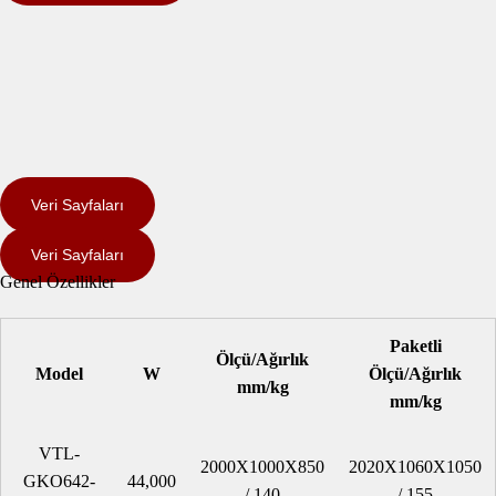
Veri Sayfaları
Veri Sayfaları
Genel Özellikler
Paketli
Ölçü/Ağırlık
Model
W
Ölçü/Ağırlık
mm/kg
mm/kg
VTL-
2000X1000X850
2020X1060X1050
GKO642-
44,000
/ 140
/ 155