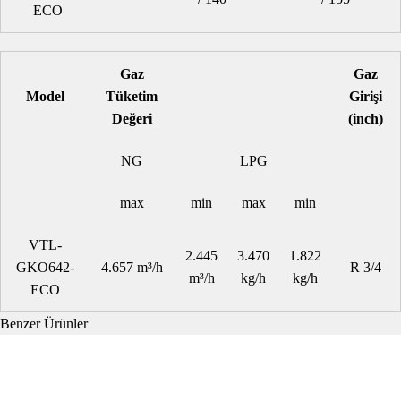
ECO
Gaz
Gaz
Model
Tüketim
Girişi
Değeri
(inch)
NG
LPG
max
min
max
min
VTL-
2.445
3.470
1.822
GKO642-
4.657 m³/h
R 3/4
m³/h
kg/h
kg/h
ECO
Benzer Ürünler