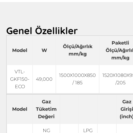
Genel Özellikler
Paketli
Ölçü/Ağırlık
Model
W
Ölçü/Ağırlı
mm/kg
mm/kg
VTL-
1500X1000X850
1520X1080X9
GKF150-
49,000
/ 185
/205
ECO
Gaz
Gaz
Model
Tüketim
Giriş
Değeri
(inch
NG
LPG