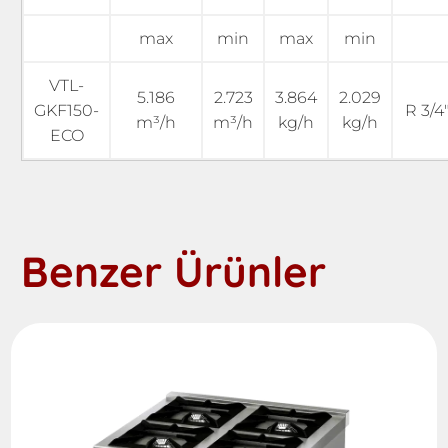
max
min
max
min
VTL-
5.186
2.723
3.864
2.029
GKF150-
R 3/4
m³/h
m³/h
kg/h
kg/h
ECO
Benzer Ürünler