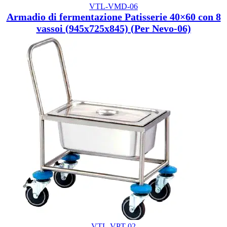
VTL-VMD-06
Armadio di fermentazione Patisserie 40×60 con 8
vassoi (945x725x845) (Per Nevo-06)
VTL-VPT-02