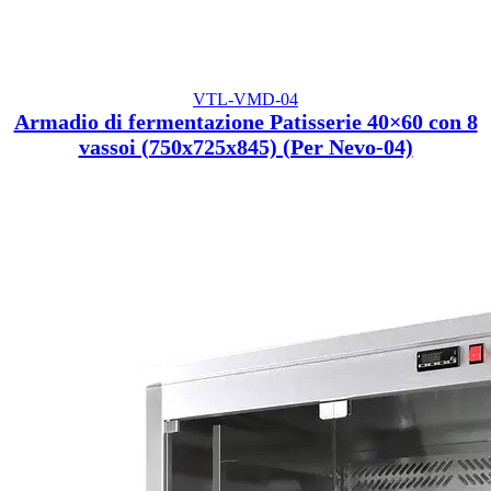
VTL-VMD-04
Armadio di fermentazione Patisserie 40×60 con 8
vassoi (750x725x845) (Per Nevo-04)