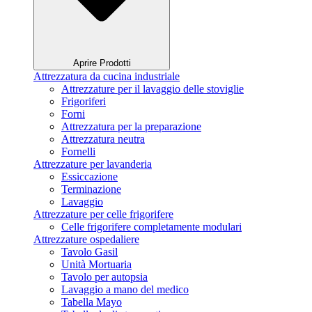
Aprire Prodotti
Attrezzatura da cucina industriale
Attrezzature per il lavaggio delle stoviglie
Frigoriferi
Forni
Attrezzatura per la preparazione
Attrezzatura neutra
Fornelli
Attrezzature per lavanderia
Essiccazione
Terminazione
Lavaggio
Attrezzature per celle frigorifere
Celle frigorifere completamente modulari
Attrezzature ospedaliere
Tavolo Gasil
Unità Mortuaria
Tavolo per autopsia
Lavaggio a mano del medico
Tabella Mayo