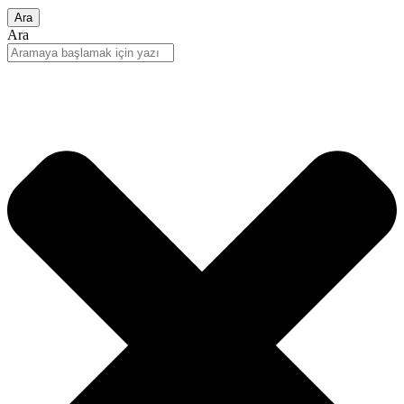
Ara
Ara