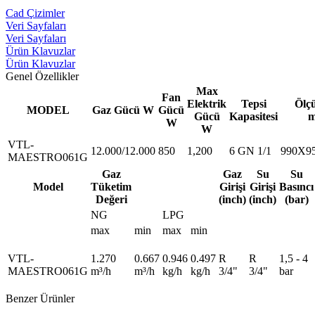
Cad Çizimler
Veri Sayfaları
Veri Sayfaları
Ürün Klavuzlar
Ürün Klavuzlar
Genel Özellikler
Max
Fan
Elektrik
Tepsi
Ölçü
MODEL
Gaz Gücü W
Gücü
Gücü
Kapasitesi
m
W
W
VTL-
12.000/12.000
850
1,200
6 GN 1/1
990X9
MAESTRO061G
Gaz
Gaz
Su
Su
Model
Tüketim
Girişi
Girişi
Basıncı
Değeri
(inch)
(inch)
(bar)
NG
LPG
max
min
max
min
VTL-
1.270
0.667
0.946
0.497
R
R
1,5 - 4
MAESTRO061G
m³/h
m³/h
kg/h
kg/h
3/4"
3/4"
bar
Benzer Ürünler