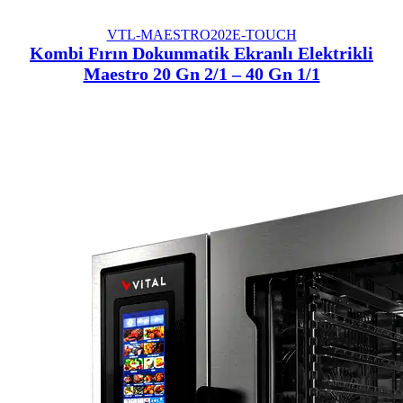
VTL-MAESTRO202E-TOUCH
Kombi Fırın Dokunmatik Ekranlı Elektrikli
Maestro 20 Gn 2/1 – 40 Gn 1/1