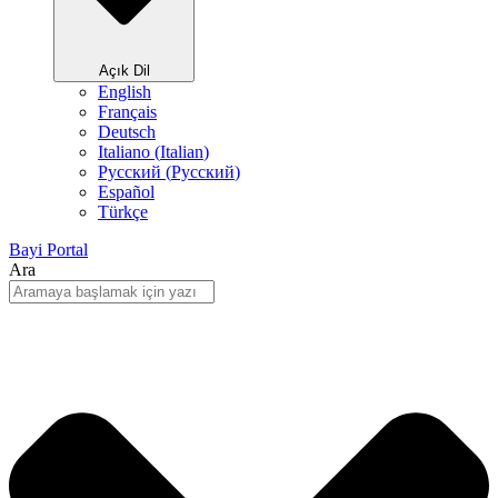
Açık Dil
English
Français
Deutsch
Italiano
(
Italian
)
Русский
(
Pусский
)
Español
Türkçe
Bayi Portal
Ara