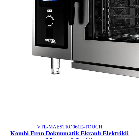
VTL-MAESTRO061E-TOUCH
Kombi Fırın Dokunmatik Ekranlı Elektrikli