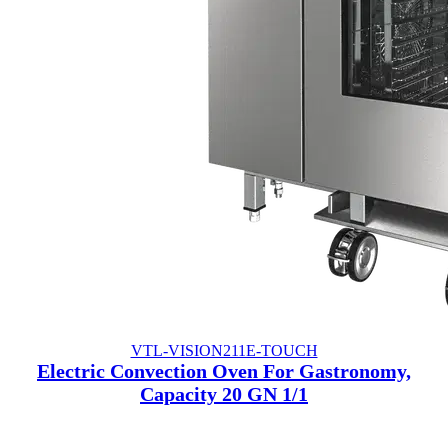
VTL-VISION211E-TOUCH
Electric Convection Oven For Gastronomy,
Capacity 20 GN 1/1