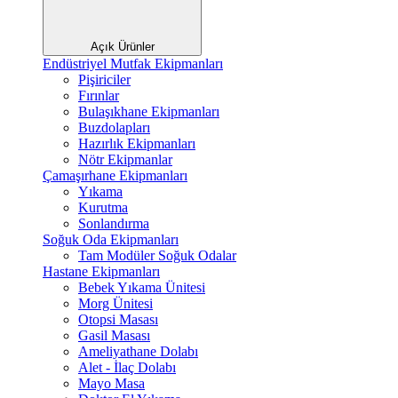
Açık Ürünler
Endüstriyel Mutfak Ekipmanları
Pişiriciler
Fırınlar
Bulaşıkhane Ekipmanları
Buzdolapları
Hazırlık Ekipmanları
Nötr Ekipmanlar
Çamaşırhane Ekipmanları
Yıkama
Kurutma
Sonlandırma
Soğuk Oda Ekipmanları
Tam Modüler Soğuk Odalar
Hastane Ekipmanları
Bebek Yıkama Ünitesi
Morg Ünitesi
Otopsi Masası
Gasil Masası
Ameliyathane Dolabı
Alet - İlaç Dolabı
Mayo Masa