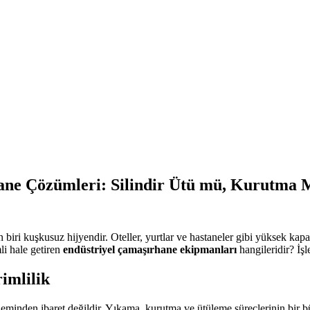
hane Çözümleri: Silindir Ütü mü, Kurutma 
i kuşkusuz hijyendir. Oteller, yurtlar ve hastaneler gibi yüksek kapasite
mli hale getiren
endüstriyel çamaşırhane ekipmanları
hangileridir? İşl
imlilik
minden ibaret değildir. Yıkama, kurutma ve ütüleme süreçlerinin bir b