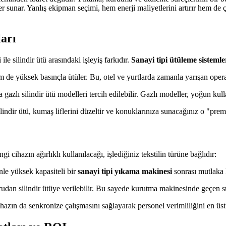
r sunar. Yanlış ekipman seçimi, hem enerji maliyetlerini artırır hem de 
ları
le silindir ütü arasındaki işleyiş farkıdır.
Sanayi tipi ütüleme sistemle
m de yüksek basınçla ütüler. Bu, otel ve yurtlarda zamanla yarışan opera
a gazlı silindir ütü modelleri tercih edilebilir. Gazlı modeller, yoğun 
ilindir ütü, kumaş liflerini düzeltir ve konuklarınıza sunacağınız o "pr
i cihazın ağırlıklı kullanılacağı, işlediğiniz tekstilin türüne bağlıdır:
le yüksek kapasiteli bir
sanayi tipi yıkama makinesi
sonrası mutlaka 
dan silindir ütüye verilebilir. Bu sayede kurutma makinesinde geçen sür
hazın da senkronize çalışmasını sağlayarak personel verimliliğini en üst