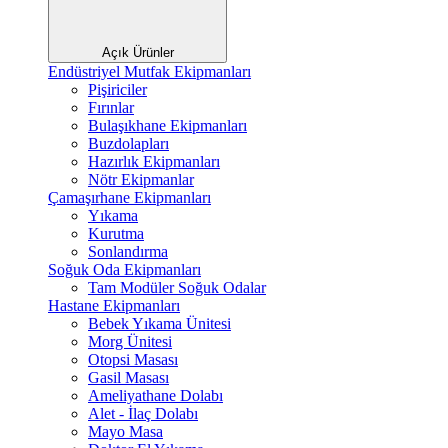
Açık Ürünler
Endüstriyel Mutfak Ekipmanları
Pişiriciler
Fırınlar
Bulaşıkhane Ekipmanları
Buzdolapları
Hazırlık Ekipmanları
Nötr Ekipmanlar
Çamaşırhane Ekipmanları
Yıkama
Kurutma
Sonlandırma
Soğuk Oda Ekipmanları
Tam Modüler Soğuk Odalar
Hastane Ekipmanları
Bebek Yıkama Ünitesi
Morg Ünitesi
Otopsi Masası
Gasil Masası
Ameliyathane Dolabı
Alet - İlaç Dolabı
Mayo Masa