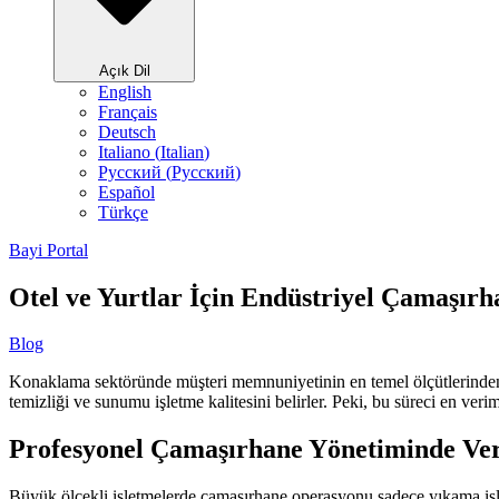
Açık Dil
English
Français
Deutsch
Italiano
(
Italian
)
Русский
(
Pусский
)
Español
Türkçe
Bayi Portal
Otel ve Yurtlar İçin Endüstriyel Çamaşır
Blog
Konaklama sektöründe müşteri memnuniyetinin en temel ölçütlerinden bir
temizliği ve sunumu işletme kalitesini belirler. Peki, bu süreci en veri
Profesyonel Çamaşırhane Yönetiminde Ver
Büyük ölçekli işletmelerde çamaşırhane operasyonu sadece yıkama işle