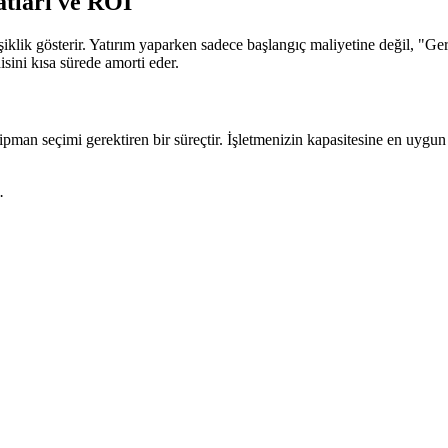
atları ve ROI
değişiklik gösterir. Yatırım yaparken sadece başlangıç maliyetine değil, 
isini kısa sürede amorti eder.
ipman seçimi gerektiren bir süreçtir. İşletmenizin kapasitesine en uygu
.