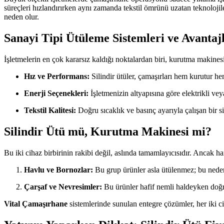
süreçleri hızlandırırken aynı zamanda tekstil ömrünü uzatan teknolojile
neden olur.
Sanayi Tipi Ütüleme Sistemleri ve Avantaj
İşletmelerin en çok kararsız kaldığı noktalardan biri, kurutma makinesi i
Hız ve Performans:
Silindir ütüler, çamaşırları hem kurutur he
Enerji Seçenekleri:
İşletmenizin altyapısına göre elektrikli vey
Tekstil Kalitesi:
Doğru sıcaklık ve basınç ayarıyla çalışan bir s
Silindir Ütü mü, Kurutma Makinesi mi?
Bu iki cihaz birbirinin rakibi değil, aslında tamamlayıcısıdır. Ancak hang
Havlu ve Bornozlar:
Bu grup ürünler asla ütülenmez; bu neden
Çarşaf ve Nevresimler:
Bu ürünler hafif nemli haldeyken doğru
Vital Çamaşırhane
sistemlerinde sunulan entegre çözümler, her iki ci