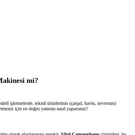
Makinesi mi?
li işletmelerde, tekstil ürünlerinin (çarşaf, havlu, nevresim)
etmeniz için en doğru yatırımı nasıl yaparsınız?
ütün olarak planlanması gerekir.
Vital Çamaşırhane
çözümleri, bu