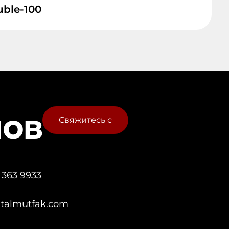
ble-100
лов
Свяжитесь с
 363 9933
italmutfak.com