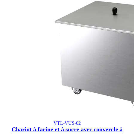
VTL-VUS-02
Chariot à farine et à sucre avec couvercle à