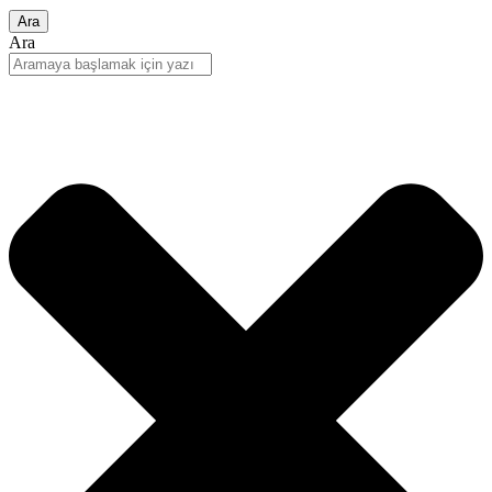
Ara
Ara