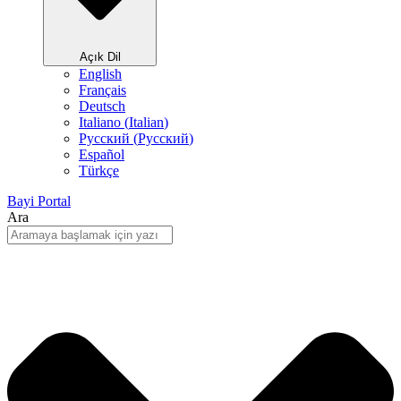
Açık Dil
English
Français
Deutsch
Italiano
(
Italian
)
Русский
(
Pусский
)
Español
Türkçe
Bayi Portal
Ara