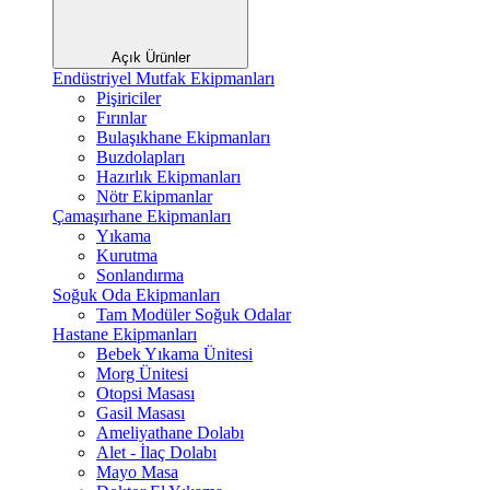
Açık Ürünler
Endüstriyel Mutfak Ekipmanları
Pişiriciler
Fırınlar
Bulaşıkhane Ekipmanları
Buzdolapları
Hazırlık Ekipmanları
Nötr Ekipmanlar
Çamaşırhane Ekipmanları
Yıkama
Kurutma
Sonlandırma
Soğuk Oda Ekipmanları
Tam Modüler Soğuk Odalar
Hastane Ekipmanları
Bebek Yıkama Ünitesi
Morg Ünitesi
Otopsi Masası
Gasil Masası
Ameliyathane Dolabı
Alet - İlaç Dolabı
Mayo Masa