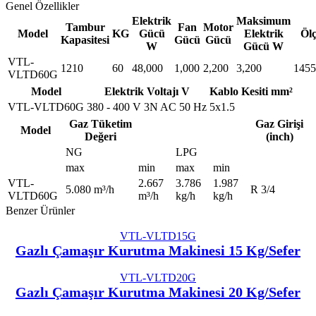
Genel Özellikler
Elektrik
Maksimum
Tambur
Fan
Motor
Model
KG
Gücü
Elektrik
Ölç
Kapasitesi
Gücü
Gücü
W
Gücü W
VTL-
1210
60
48,000
1,000
2,200
3,200
145
VLTD60G
Model
Elektrik Voltajı V
Kablo Kesiti mm²
VTL-VLTD60G
380 - 400 V 3N AC 50 Hz
5x1.5
Gaz Tüketim
Gaz Girişi
Model
Değeri
(inch)
NG
LPG
max
min
max
min
VTL-
2.667
3.786
1.987
5.080 m³/h
R 3/4
VLTD60G
m³/h
kg/h
kg/h
Benzer Ürünler
VTL-VLTD15G
Gazlı Çamaşır Kurutma Makinesi 15 Kg/Sefer
VTL-VLTD20G
Gazlı Çamaşır Kurutma Makinesi 20 Kg/Sefer