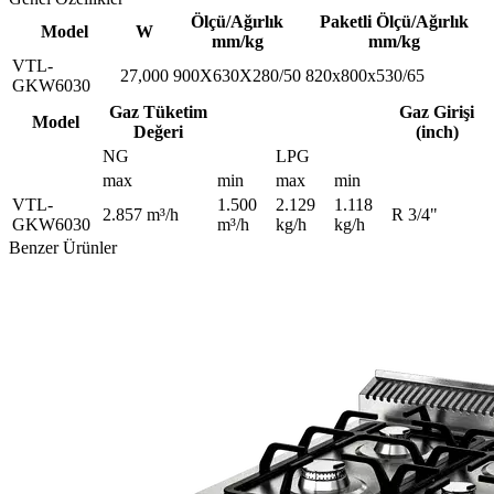
Ölçü/Ağırlık
Paketli Ölçü/Ağırlık
Model
W
mm/kg
mm/kg
VTL-
27,000
900X630X280/50
820x800x530/65
GKW6030
Gaz Tüketim
Gaz Girişi
Model
Değeri
(inch)
NG
LPG
max
min
max
min
VTL-
1.500
2.129
1.118
2.857 m³/h
R 3/4"
GKW6030
m³/h
kg/h
kg/h
Benzer Ürünler