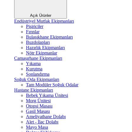
Açık Ürünler
Endüstriyel Mutfak Ekipmanları
Pişiriciler
Fırınlar
Bulaşıkhane Ekipmanları
Buzdolapları
Hazırlık Ekipmanları
Nötr Ekipmanlar
Çamaşırhane Ekipmanları
Yıkama
Kurutma
Sonlandırma
Soğuk Oda Ekipmanları
Tam Modüler Soğuk Odalar
Hastane Ekipmanları
Bebek Yıkama Ünitesi
Morg Ünitesi
Otopsi Masası
Gasil Masası
Ameliyathane Dolabı
Alet - İlaç Dolabı
Mayo Masa