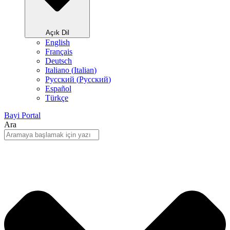
Açık Dil
English
Français
Deutsch
Italiano
(
Italian
)
Русский
(
Pусский
)
Español
Türkçe
Bayi Portal
Ara