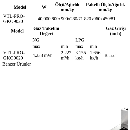
Ölçü/Ağırlık
Paketli Ölçü/Ağırlık
Model
W
mm/kg
mm/kg
VTL-PRO-
40,000
800x900x280/71
820x960x450/81
GKO9020
Gaz Tüketim
Gaz Girişi
Model
Değeri
(inch)
NG
LPG
max
min
max
min
VTL-PRO-
2.222
3.155
1.656
4.233 m³/h
R 1/2"
GKO9020
m³/h
kg/h
kg/h
Benzer Ürünler