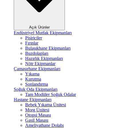
Açık Ürünler
Endüstriyel Mutfak Ekipmanları
Pişiriciler
Fırınlar
Bulaşıkhane Ekipmanları
Buzdolapları
Hazırlık Ekipmanları
Nötr Ekipmanlar
Çamaşırhane Ekipmanları
Yıkama
Kurutma
Sonlandırma
Soğuk Oda Ekipmanları
Tam Modüler Soğuk Odalar
Hastane Ekipmanları
Bebek Yıkama Ünitesi
Morg Ünitesi
Otopsi Masası
Gasil Masası
Ameliyathane Dolabı