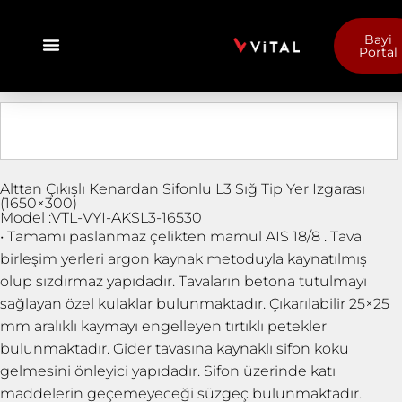
Bayi
Portal
Alttan Çıkışlı Kenardan Sifonlu L3 Sığ Tip Yer Izgarası
(1650×300)
Model :VTL-VYI-AKSL3-16530
• Tamamı paslanmaz çelikten mamul AIS 18/8 . Tava
birleşim yerleri argon kaynak metoduyla kaynatılmış
olup sızdırmaz yapıdadır. Tavaların betona tutulmayı
sağlayan özel kulaklar bulunmaktadır. Çıkarılabilir 25×25
mm aralıklı kaymayı engelleyen tırtıklı petekler
bulunmaktadır. Gider tavasına kaynaklı sifon koku
gelmesini önleyici yapıdadır. Sifon üzerinde katı
maddelerin geçemeyeceği süzgeç bulunmaktadır.