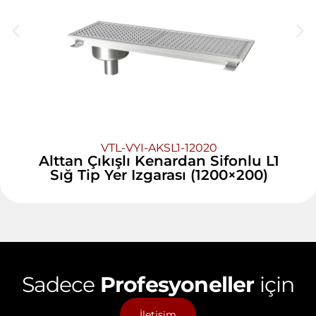
VTL-VYI-AKSL1-12020
Alttan Çıkışlı Kenardan Sifonlu L1
Sığ Tip Yer Izgarası (1200×200)
Sadece
Profesyoneller
için
İletişim