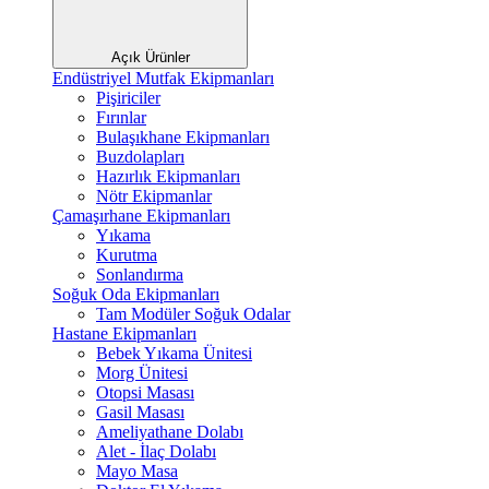
Açık Ürünler
Endüstriyel Mutfak Ekipmanları
Pişiriciler
Fırınlar
Bulaşıkhane Ekipmanları
Buzdolapları
Hazırlık Ekipmanları
Nötr Ekipmanlar
Çamaşırhane Ekipmanları
Yıkama
Kurutma
Sonlandırma
Soğuk Oda Ekipmanları
Tam Modüler Soğuk Odalar
Hastane Ekipmanları
Bebek Yıkama Ünitesi
Morg Ünitesi
Otopsi Masası
Gasil Masası
Ameliyathane Dolabı
Alet - İlaç Dolabı
Mayo Masa