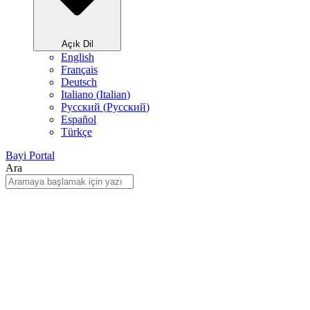
Açık Dil
English
Français
Deutsch
Italiano
(
Italian
)
Русский
(
Pусский
)
Español
Türkçe
Bayi Portal
Ara