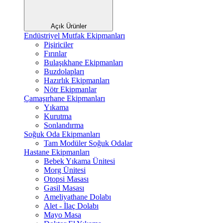
Açık Ürünler
Endüstriyel Mutfak Ekipmanları
Pişiriciler
Fırınlar
Bulaşıkhane Ekipmanları
Buzdolapları
Hazırlık Ekipmanları
Nötr Ekipmanlar
Çamaşırhane Ekipmanları
Yıkama
Kurutma
Sonlandırma
Soğuk Oda Ekipmanları
Tam Modüler Soğuk Odalar
Hastane Ekipmanları
Bebek Yıkama Ünitesi
Morg Ünitesi
Otopsi Masası
Gasil Masası
Ameliyathane Dolabı
Alet - İlaç Dolabı
Mayo Masa