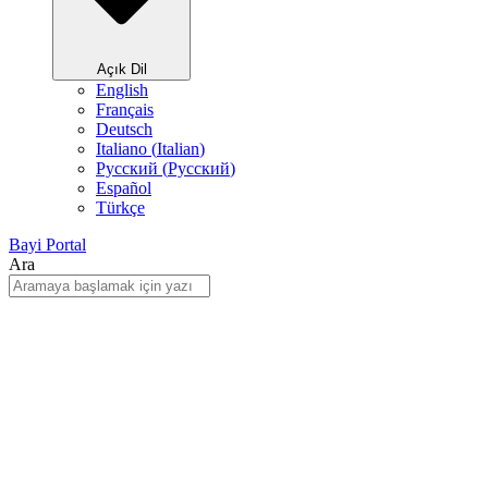
Açık Dil
English
Français
Deutsch
Italiano
(
Italian
)
Русский
(
Pусский
)
Español
Türkçe
Bayi Portal
Ara